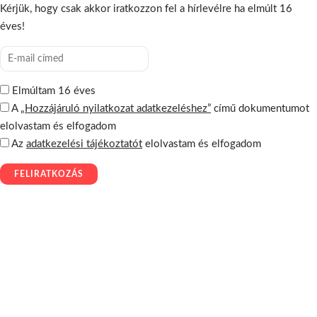
Kérjük, hogy csak akkor iratkozzon fel a hírlevélre ha elmúlt 16
éves!
Elmúltam 16 éves
A
„Hozzájáruló nyilatkozat adatkezeléshez”
című dokumentumot
elolvastam és elfogadom
Az
adatkezelési tájékoztatót
elolvastam és elfogadom