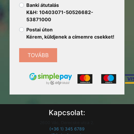
Banki átutalás
K&H: 10403071-50526682-
53871000
Postai úton
Kérem, küldjenek a címemre csekket!
TOVÁBB
Kapcsolat:
2600 Vác, Derecske utca 2.
(+36 1) 345 6789