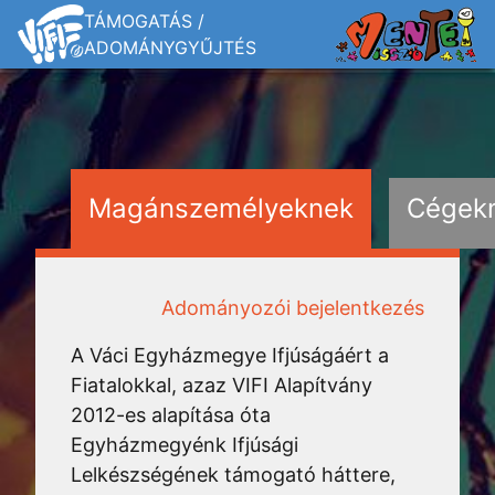
TÁMOGATÁS /
ADOMÁNYGYŰJTÉS
Magánszemélyeknek
Cégek
Adományozói bejelentkezés
A Váci Egyházmegye Ifjúságáért a
Fiatalokkal, azaz VIFI Alapítvány
2012-es alapítása óta
Egyházmegyénk Ifjúsági
Lelkészségének támogató háttere,