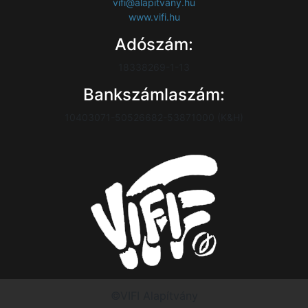
vifi@alapitvany.hu
www.vifi.hu
Adószám:
18338269-1-13
Bankszámlaszám:
10403071-50526682-53871000 (K&H)
©VIFI Alapítvány